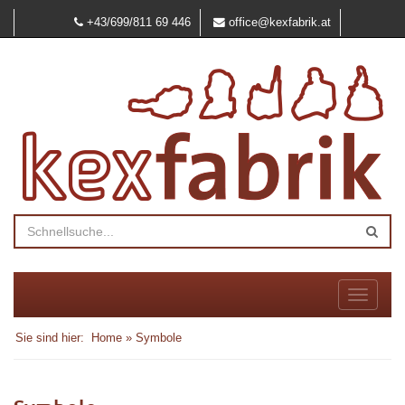
+43/699/811 69 446
office@kexfabrik.at
Toggle
navigati
Sie sind hier:
Home
» Symbole