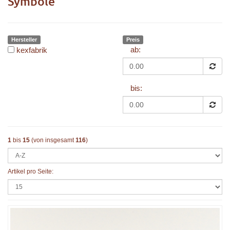
Symbole
Hersteller
Preis
ab:
kexfabrik
bis:
1
bis
15
(von insgesamt
116
)
Artikel pro Seite: